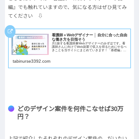
編』でも触れていますので、気になる方はぜひ見てみ
てください ⇩
看護師＋Webデザイナー │ 自分に合った自由
な働き方を目指そう
月1旅する看護師兼Webデザイナーのみずほです。看
護師さんに向けてWeb副業で収入を得るためにやるべ
きことを当サイトにまとめていきます！「基礎編」
「準備編」「実践編」に分け、それぞれ記事URLを載
せていくので気になる記事から読んでみてください。
tabinurse3392.com
行動を起こす準備ができている方も、少しずつ進めた
い方も、記事を参考に新しいキャリアをスタートして
いただければと思います。
どのデザイン案件を何件こなせば30万
円？
上記で紹介したそれぞれのデザイン案件の、だいたい