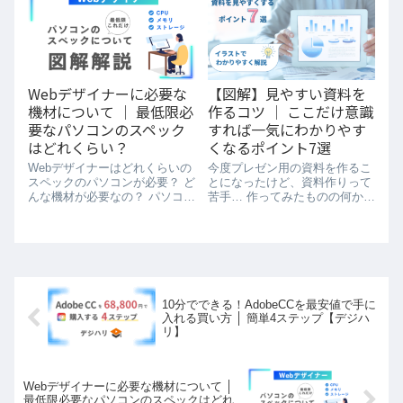
を解説していきます 派遣看護
師...
Webデザイナーに必要な
【図解】見やすい資料を
機材について │ 最低限必
作るコツ │ ここだけ意識
要なパソコンのスペック
すれば一気にわかりやす
はどれくらい？
くなるポイント7選
Webデザイナーはどれくらいの
今度プレゼン用の資料を作るこ
スペックのパソコンが必要？ ど
とになったけど、資料作りって
んな機材が必要なの？ パソコン
苦手… 作ってみたものの何かイ
の選び方、私が実際に使ってい
マイチ…簡単に見やすくする方
る機材について解説していきま
法ないかなあ という方向けに、
す！ ※当サイトにはプロモーシ
【これを意識するだけで見やす
ョンが含まれます ...
い資料に生まれ変わる】ポイン
トを7個紹介し...
10分でできる！AdobeCCを最安値で手に
入れる買い方 │ 簡単4ステップ【デジハ
リ】
Webデザイナーに必要な機材について │
最低限必要なパソコンのスペックはどれ