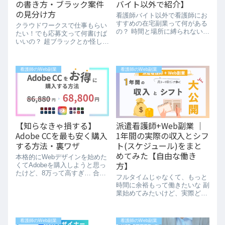
の書き方・ブラック案件
バイト以外で紹介】
の見分け方
看護師バイト以外で看護師にお
すすめの在宅副業って何がある
クラウドワークスで仕事もらい
の？ 時間と場所に縛られないで
たい！でも応募文って何書けば
できる副収入がほしいなあ みず
いいの？ 超ブラックとか怪しい
ほ Webデザイナーとして月30
噂聞くけど…本当？ という方向
万円以上の副収入を得ている現
けに、受かる応募文の書き方や
役看護師が「おすすめの在宅副
ブラック案件の見分け方など…
看護師のWeb副業
看護師のWeb副業
業5つ」を...
クラウドワークスを上手に活用
するための方法...
【知らなきゃ損する】
派遣看護師+Web副業 │
Adobe CCを最も安く購入
1年間の実際の収入とシフ
する方法・裏ワザ
ト(スケジュール)をまと
めてみた【自由な働き
本格的にWebデザインを始めた
方】
くてAdobeを購入しようと思っ
たけど、8万って高すぎ… 合法
フルタイムじゃなくて、もっと
的に安く買える方法ないかな 1
時間に余裕もって働きたいな 副
万円以上安く購入できる裏技が
業始めてみたいけど、実際どれ
あります！ Adobe CCは普通に
くらい稼げるのか気になる… 派
購入すると年間プラ...
遣看護師＋Web副業を始めてか
ら、1年間の実際の生活や収入
看護師のWeb副業
看護師のWeb副業